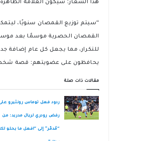
هذا الشعار: سيكون العلامة الظاهرة ل
“سيتم توزيع القمصان سنويًا، ليتم
القمصان الحصرية موسمًا بعد موسم،
للتكرار، مما يجعل كل عام إضافة جدي
يحافظون على عضويتهم: قصة شخصية 
مقالات ذات صلة
ردود فعل توماس رونثيرو على
رفض رودري لريال مدريد: من
“مُدمّر” إلى “افعل ما يحلو لك 