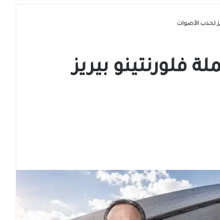
يز لحذب الأصوات
ة فلورنتينو بيريز