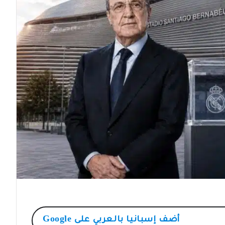
أضف
إسبانيا بالعربي
على Google