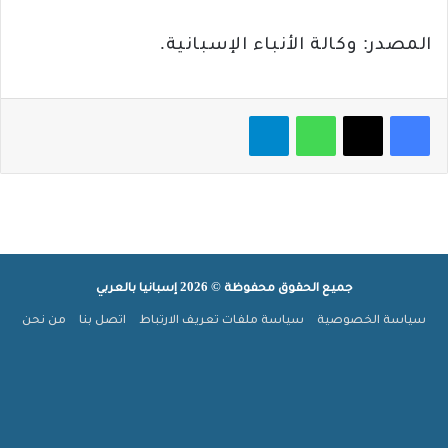
المصدر: وكالة الأنباء الإسبانية.
فيسبوك
‫X
واتساب
تيلقرام
جميع الحقوق محفوظة © 2026 إسبانيا بالعربي
سياسة الخصوصية
سياسة ملفات تعريف الارتباط
اتصل بنا
من نحن
ملخص
‫X
فيسبوك
بينتيريست
‫YouTube
انستقرام
تيلقرام
‫TikTok
الموقع
واتساب
جوجل