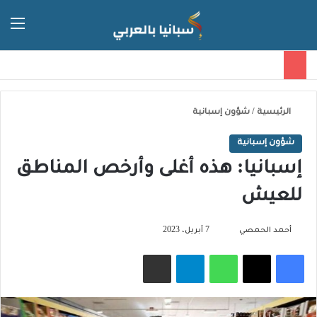
الق
الوضع ا
الرئيسية
/
شؤون إسبانية
شؤون إسبانية
إسبانيا: هذه أغلى وأرخص المناطق
للعيش
تابع
أحمد الحمصي
7 أبريل، 2023
على
فيسبوك
‫X
واتساب
تيلقرام
مشاركة عبر البريد
X