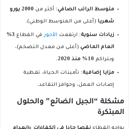
متوسط الراتب الصافي
: أكثر من
2000
يورو
شهريا
(أعلى من المتوسط الوطني).
زيادات سنوية
: ارتفعت
الأجور
في القطاع
3%
العام الماضي
(أعلى من معدل التضخم)،
وبتراكم
10% منذ 2020
.
مزايا إضافية
: تأمينات الحياة، تغطية
إصابات العمل، وحوافز التقاعد.
مشكلة “الجيل الضائع” والحلول
المبتكرة
يواجه القطاع
نقصا حادا في الكفاءات
و
انعدام