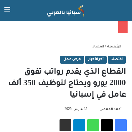
الق
الوضع ا
الرئيسية
/
اقتصاد
اقتصاد
آخر الأخبار
فرص عمل
القطاع الذي يقدم رواتب تفوق
2000 يورو ويحتاج لتوظيف 350 ألف
عامل في إسبانيا
تابع
أحمد الحمصي
25 مارس، 2025
على
فيسبوك
‫X
واتساب
تيلقرام
مشاركة عبر البريد
X