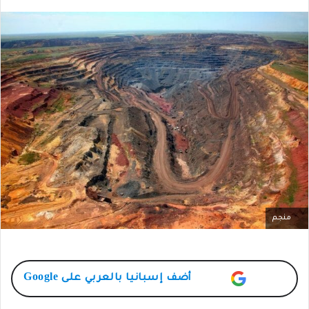
منجم
أضف
إسبانيا بالعربي
على Google